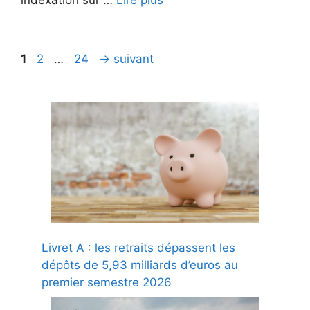
Page
Page
Page
1
2
…
24
→
suivant
Livret A : les retraits dépassent les
dépôts de 5,93 milliards d’euros au
premier semestre 2026