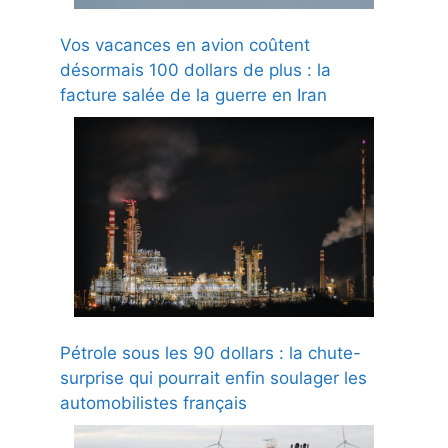
Vos vacances en avion coûtent
désormais 100 dollars de plus : la
facture salée de la guerre en Iran
Pétrole sous les 90 dollars : la chute-
surprise qui pourrait enfin soulager les
automobilistes français