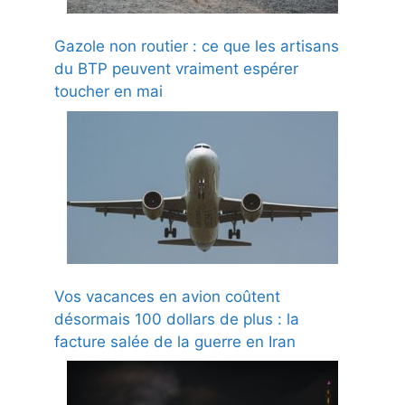
Gazole non routier : ce que les artisans
du BTP peuvent vraiment espérer
toucher en mai
Vos vacances en avion coûtent
désormais 100 dollars de plus : la
facture salée de la guerre en Iran