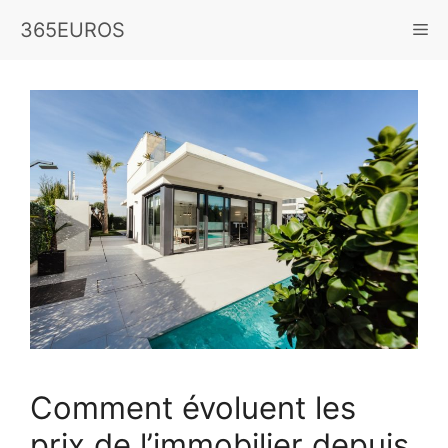
Aller
365EUROS
Me
au
contenu
Comment évoluent les
prix de l’immobilier depuis