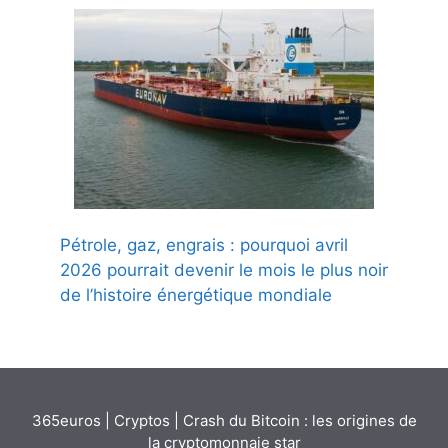
Pétrole, gaz, engrais : pourquoi avril
2026 pourrait devenir le mois le plus noir
de l’histoire énergétique mondiale
365euros
|
Cryptos
|
Crash du Bitcoin : les origines de
la cryptomonnaie star