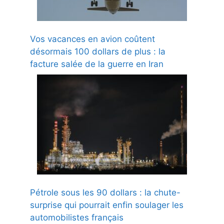
Vos vacances en avion coûtent
désormais 100 dollars de plus : la
facture salée de la guerre en Iran
Pétrole sous les 90 dollars : la chute-
surprise qui pourrait enfin soulager les
automobilistes français