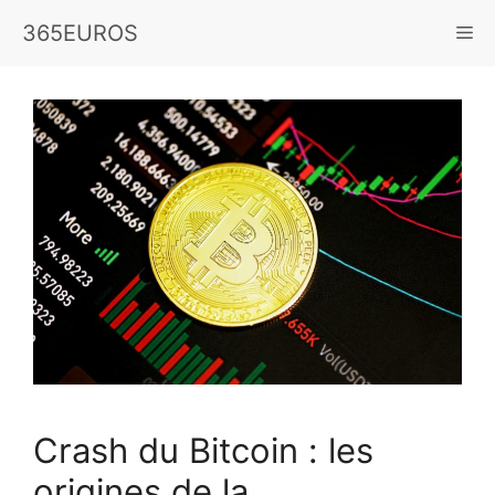
Aller
365EUROS
Me
au
contenu
Crash du Bitcoin : les
origines de la