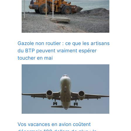
Gazole non routier : ce que les artisans
du BTP peuvent vraiment espérer
toucher en mai
Vos vacances en avion coûtent