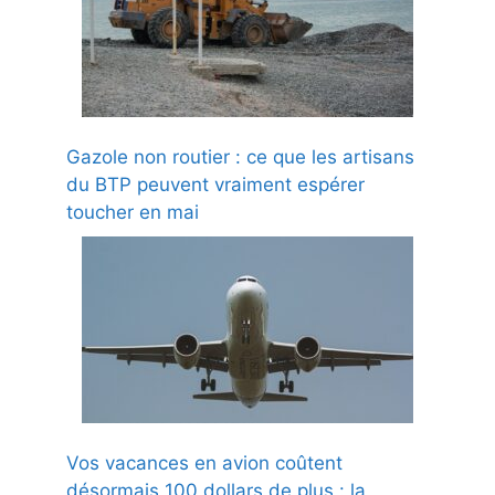
Gazole non routier : ce que les artisans
du BTP peuvent vraiment espérer
toucher en mai
Vos vacances en avion coûtent
désormais 100 dollars de plus : la