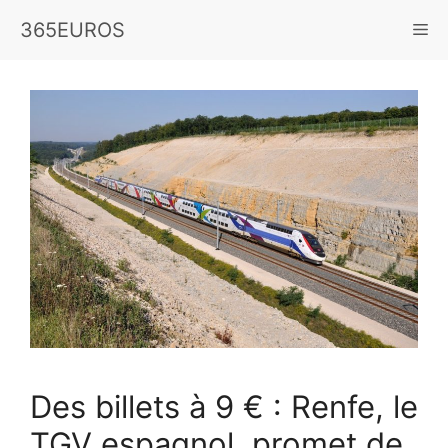
Aller
365EUROS
Me
au
contenu
Des billets à 9 € : Renfe, le
TGV espagnol, promet de