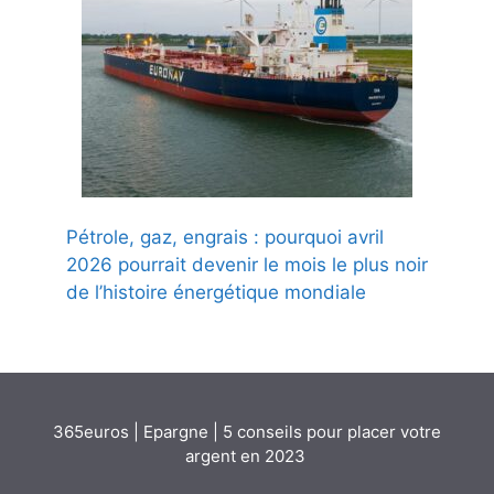
Pétrole, gaz, engrais : pourquoi avril
2026 pourrait devenir le mois le plus noir
de l’histoire énergétique mondiale
365euros
|
Epargne
|
5 conseils pour placer votre
argent en 2023