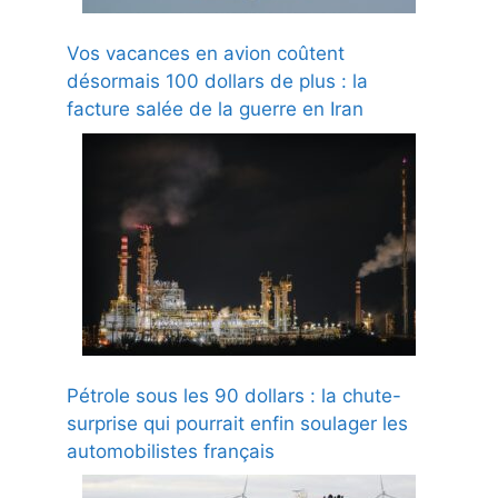
Vos vacances en avion coûtent
désormais 100 dollars de plus : la
facture salée de la guerre en Iran
Pétrole sous les 90 dollars : la chute-
surprise qui pourrait enfin soulager les
automobilistes français