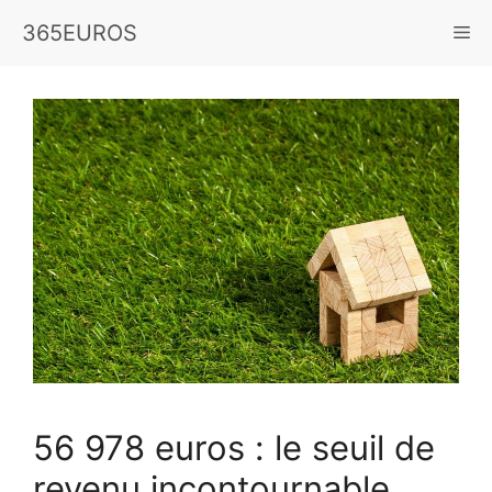
Aller
365EUROS
Me
au
contenu
56 978 euros : le seuil de
revenu incontournable