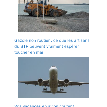
Gazole non routier : ce que les artisans
du BTP peuvent vraiment espérer
toucher en mai
Vos vacances en avion coûtent