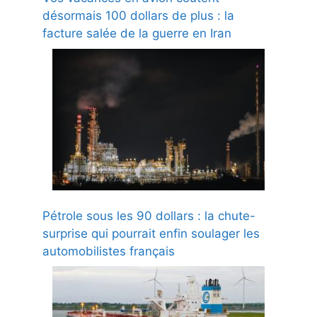
désormais 100 dollars de plus : la
facture salée de la guerre en Iran
Pétrole sous les 90 dollars : la chute-
surprise qui pourrait enfin soulager les
automobilistes français