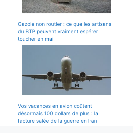
Gazole non routier : ce que les artisans
du BTP peuvent vraiment espérer
toucher en mai
Vos vacances en avion coûtent
désormais 100 dollars de plus : la
facture salée de la guerre en Iran