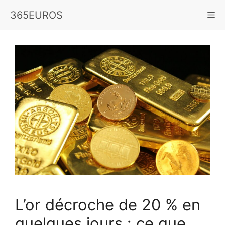
Aller
365EUROS
Me
au
contenu
L’or décroche de 20 % en
quelques jours : ce que