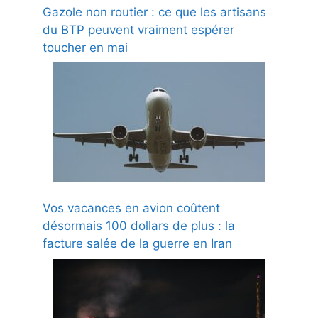
Gazole non routier : ce que les artisans
du BTP peuvent vraiment espérer
toucher en mai
Vos vacances en avion coûtent
désormais 100 dollars de plus : la
facture salée de la guerre en Iran