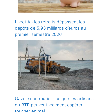
Livret A : les retraits dépassent les
dépôts de 5,93 milliards d’euros au
premier semestre 2026
Gazole non routier : ce que les artisans
du BTP peuvent vraiment espérer
toucher en mai