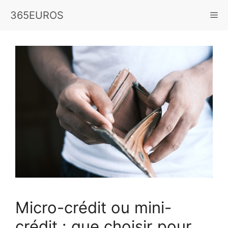
Aller
365EUROS
Me
au
contenu
Micro-crédit ou mini-
crédit : que choisir pour