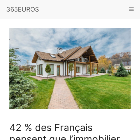
Aller
365EUROS
Me
au
contenu
42 % des Français
pensent que l’immobilier