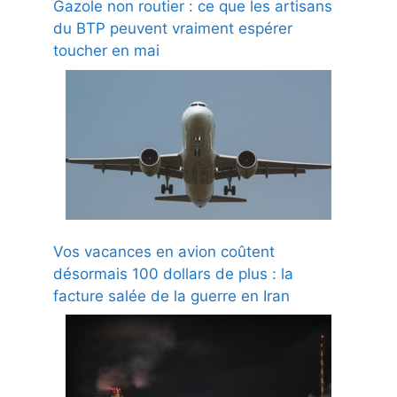
Gazole non routier : ce que les artisans
du BTP peuvent vraiment espérer
toucher en mai
Vos vacances en avion coûtent
désormais 100 dollars de plus : la
facture salée de la guerre en Iran