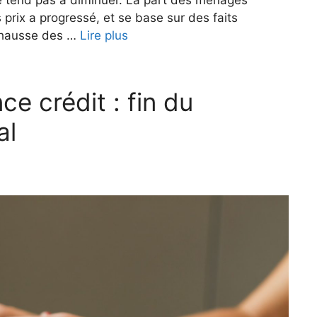
 ne tend pas à diminuer. La part des ménages
prix a progressé, et se base sur des faits
 hausse des …
Lire plus
ce crédit : fin du
al