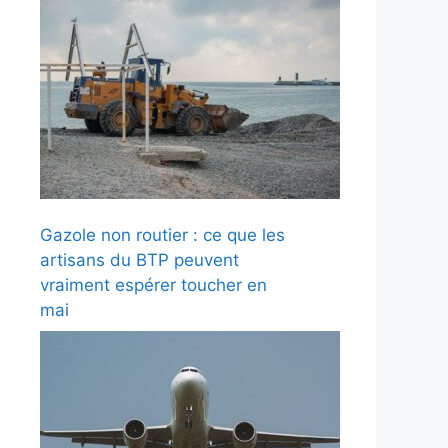
Gazole non routier : ce que les
artisans du BTP peuvent
vraiment espérer toucher en
mai