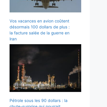
Vos vacances en avion coûtent
désormais 100 dollars de plus :
la facture salée de la guerre en
Iran
Pétrole sous les 90 dollars : la
chute-surprise qui pourrait