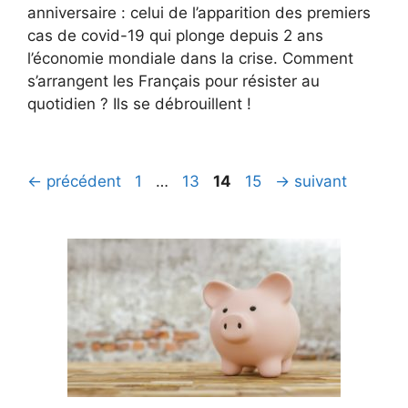
anniversaire : celui de l’apparition des premiers
cas de covid-19 qui plonge depuis 2 ans
l’économie mondiale dans la crise. Comment
s’arrangent les Français pour résister au
quotidien ? Ils se débrouillent !
Page
Page
Page
Page
←
précédent
1
…
13
14
15
→
suivant