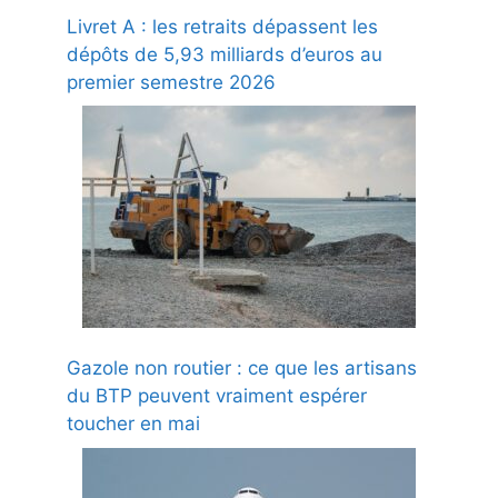
Livret A : les retraits dépassent les
dépôts de 5,93 milliards d’euros au
premier semestre 2026
Gazole non routier : ce que les artisans
du BTP peuvent vraiment espérer
toucher en mai